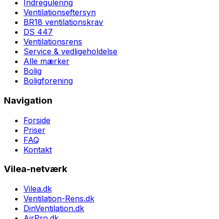
Indregulering
Ventilationseftersyn
BR18 ventilationskrav
DS 447
Ventilationsrens
Service & vedligeholdelse
Alle mærker
Bolig
Boligforening
Navigation
Forside
Priser
FAQ
Kontakt
Vilea-netværk
Vilea.dk
Ventilation-Rens.dk
DinVentilation.dk
AirPro.dk