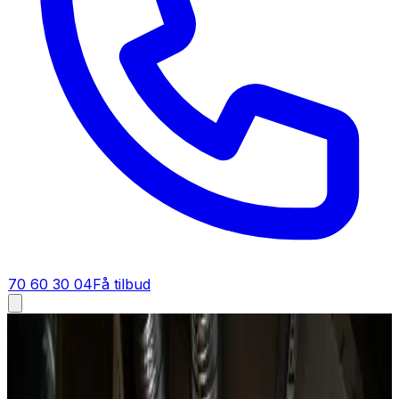
70 60 30 04
Få tilbud
Dit ventilationsfirma
Dit ventilationsfirma i
hele Danmark