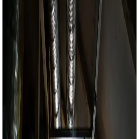
Find det rette firma til installation, rens og service af dit
ventilationsanlæg. Alle mærker, faste priser,
landsdækkende service.
Indhent tilbud
Ring
70 60 30 04