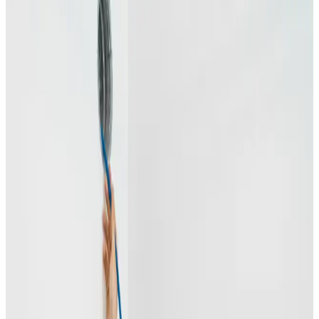
Vi tilbyder alt inden for ventilation – fra installation af nye
anlæg til rens og løbende service.
Installation af ventilation
Professionel installation af ventilationsanlæg til private
boliger og erhverv. Alle mærker.
Læs mere