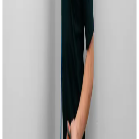
Vi installerer og servicerer alle ventilationsmærker –
AirPro, Genvex, Nilan, Villavent m.fl.
Læs mere