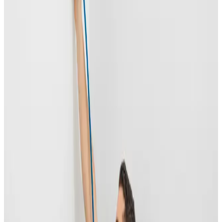
Ventilationsrens
Grundig rensning af ventilationskanaler, ventiler og
aggregater. Dokumenteret med før- og efter-billeder.
Læs mere