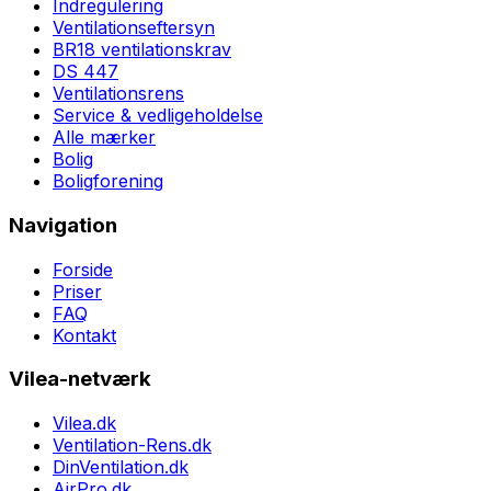
Indregulering
Ventilationseftersyn
BR18 ventilationskrav
DS 447
Ventilationsrens
Service & vedligeholdelse
Alle mærker
Bolig
Boligforening
Navigation
Forside
Priser
FAQ
Kontakt
Vilea-netværk
Vilea.dk
Ventilation-Rens.dk
DinVentilation.dk
AirPro.dk