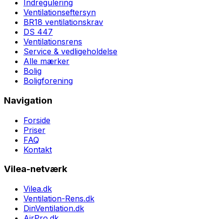
Indregulering
Ventilationseftersyn
BR18 ventilationskrav
DS 447
Ventilationsrens
Service & vedligeholdelse
Alle mærker
Bolig
Boligforening
Navigation
Forside
Priser
FAQ
Kontakt
Vilea-netværk
Vilea.dk
Ventilation-Rens.dk
DinVentilation.dk
AirPro.dk