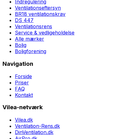
Indregulering
Ventilationseftersyn
BR18 ventilationskrav
DS 447
Ventilationsrens
Service & vedligeholdelse
Alle mærker
Bolig
Boligforening
Navigation
Forside
Priser
FAQ
Kontakt
Vilea-netværk
Vilea.dk
Ventilation-Rens.dk
DinVentilation.dk
AirPro.dk