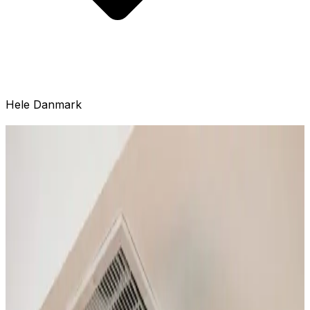
Hele Danmark
Hvad kan vi hjælpe dig med i
Silkeborg?
Installation
Professionel installation af ventilationsanlæg til boliger
og erhverv i Silkeborg. Alle mærker.
Læs mere