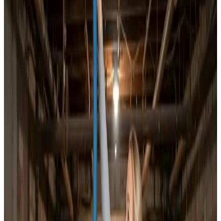
Dit ventilationsfirma i Spentrup bør kunne det hele —
installation, rens og service af ethvert mærke. Det kan
vi, og vi giver dig altid en fast pris før vi går i gang.