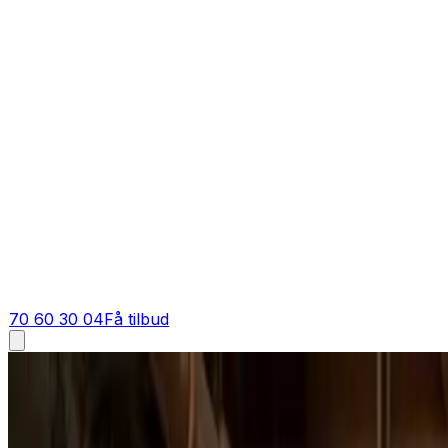
70 60 30 04
Få tilbud
Ventilationsfirma i
Virum
Ventilationsfirma i
Virum