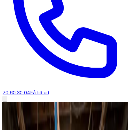
70 60 30 04
Få tilbud
Ventilationsfirma i
Rønnede
Ventilationsfirma i
Rønnede